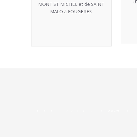
d
MONT ST MICHEL et de SAINT
MALO à FOUGERES.
La fusion opérée le 1er janvier 2017, a donn
développement de nouvelles activités et le 
sociale et médico-sociale sur 781 lits et pla
prendre en