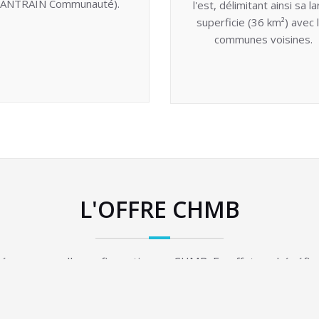
’ANTRAIN Communauté).
l'est, délimitant ainsi sa l
superficie (36 km²) avec 
communes voisines.
L'OFFRE CHMB
é une nouvelle configuration au CHMB. En effet, au bénéfice 
partage de compétences (informatique, qualité, formations, e
ces autorisés. Sur 4 sites, 5 établissements et 8 services rép
 soins, héberger et accompagner les populations adultes du 