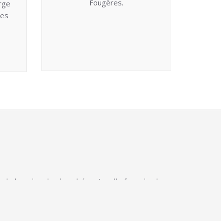
Fougères.
arge
les
de bassins de vie cohérents, elle favorise le
tc.). Depuis, l’offre du CHMB est sanitaire,
artis sur les Marches de Bretagne, elle vise à
Territoire.