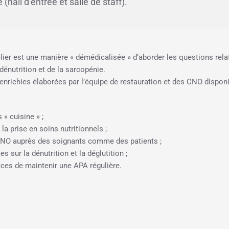
all d’entrée et salle de staff).
lier est une manière « démédicalisée » d’aborder les questions relati
 dénutrition et de la sarcopénie.
 enrichies élaborées par l’équipe de restauration et des CNO disponi
 « cuisine » ;
la prise en soins nutritionnels ;
 CNO auprès des soignants comme des patients ;
sur la dénutrition et la déglutition ;
fices de maintenir une APA régulière.