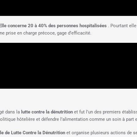
Elle concerne 20 à 40% des personnes hospitalisées
. Pourtant ell
e prise en charge précoce, gage d’efficacité.
gé dans la
lutte contre la dénutrition
et fut l’un des premiers établi
olitique hôtelière et défendre l’alimentation comme un soin à part e
e de Lutte Contre la Dénutrition
et organise plusieurs actions de sen