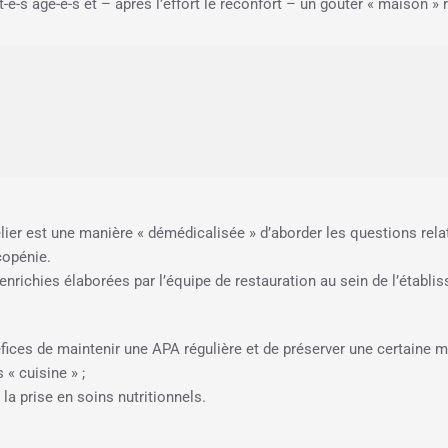
-s âgé-e-s et – après l’effort le réconfort – un goûter « maison » r
lier est une manière « démédicalisée » d’aborder les questions relat
copénie.
enrichies élaborées par l’équipe de restauration au sein de l’établi
néfices de maintenir une APA régulière et de préserver une certaine mo
 « cuisine » ;
 la prise en soins nutritionnels.