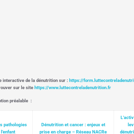
 interactive de la dénutrition sur :
https://form.luttecontreladenutr
rouver sur le site
https://www.luttecontreladenutrition.fr
tion préalable :
L’acti
es pathologies
Dénutrition et cancer : enjeux et
lev
l’enfant
prise en charge – Réseau NACRe
dénutri