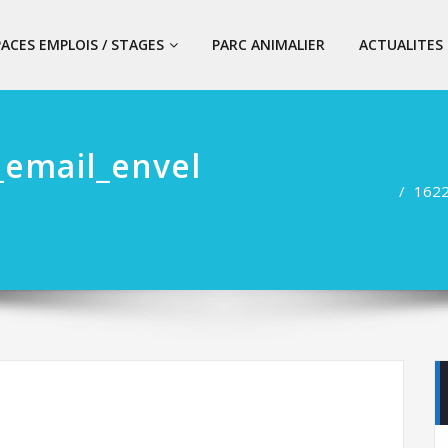
PACES EMPLOIS / STAGES
PARC ANIMALIER
ACTUALITES
email_envel
1622
n