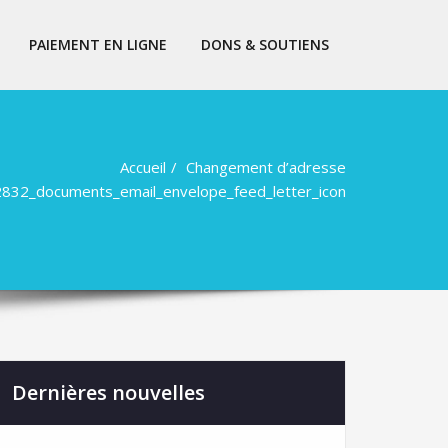
PAIEMENT EN LIGNE
DONS & SOUTIENS
Accueil
Changement d’adresse
832_documents_email_envelope_feed_letter_icon
Dernières nouvelles