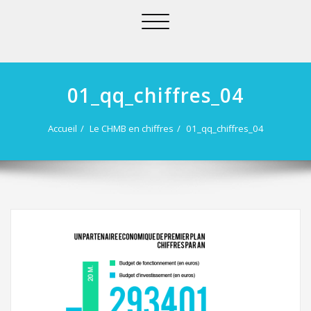
Afficher/masquer
la
navigation
01_qq_chiffres_04
Accueil
Le CHMB en chiffres
01_qq_chiffres_04