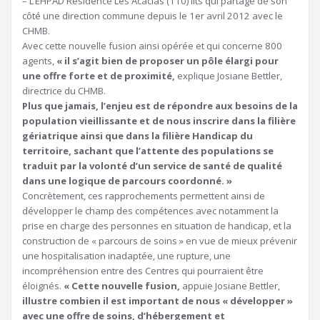
– L’EHPAD Résidence Les Acacias (110) lits qui partage de son
côté une direction commune depuis le 1er avril 2012 avec le
CHMB.
Avec cette nouvelle fusion ainsi opérée et qui concerne 800
agents,
« il s’agit bien de proposer un pôle élargi pour
une offre forte et de proximité,
explique Josiane Bettler,
directrice du CHMB.
Plus que jamais, l’enjeu est de répondre aux besoins de la
population vieillissante et de nous inscrire dans la filière
gériatrique ainsi que dans la filière Handicap du
territoire, sachant que l’attente des populations se
traduit par la volonté d’un service de santé de qualité
dans une logique de parcours coordonné. »
Concrètement, ces rapprochements permettent ainsi de
développer le champ des compétences avec notamment la
prise en charge des personnes en situation de handicap, et la
construction de « parcours de soins » en vue de mieux prévenir
une hospitalisation inadaptée, une rupture, une
incompréhension entre des Centres qui pourraient être
éloignés.
« Cette nouvelle fusion,
appuie Josiane Bettler,
illustre combien il est important de nous « développer »
avec une offre de soins, d’hébergement et