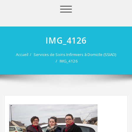
Afficher/masquer
la
navigation
IMG_4126
Accueil
Services de Soins Infirmiers à Domicile (SSIAD)
IMG_4126