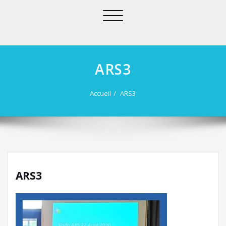
Afficher/masquer
la
navigation
ARS3
Accueil
ARS3
ARS3