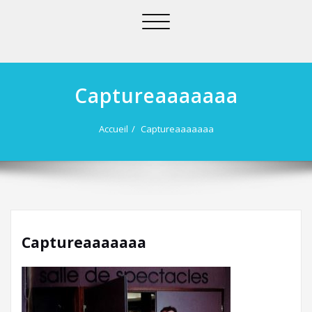
Afficher/masquer
la
navigation
Captureaaaaaaa
Accueil
Captureaaaaaaa
Captureaaaaaaa