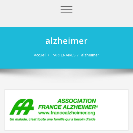
Afficher/masquer
la
navigation
alzheimer
Accueil
PARTENAIRES
alzheimer