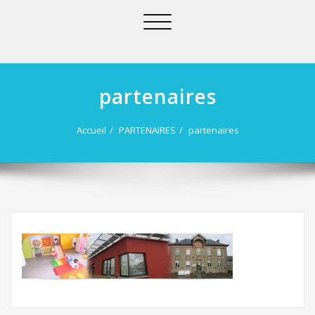
Afficher/masquer
la
navigation
partenaires
Accueil
PARTENAIRES
partenaires