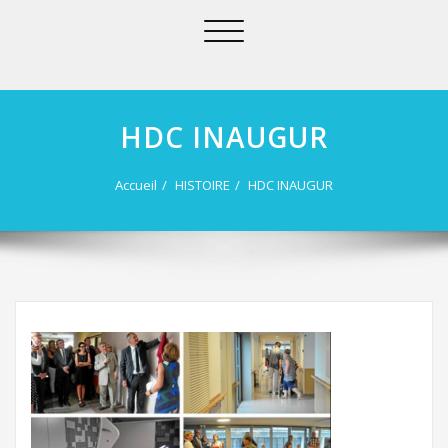
Afficher/masquer
la
navigation
HDC INAUGUR
Accueil
HISTOIRE
HDC INAUGUR