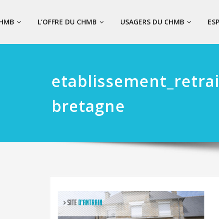
CHMB
L’OFFRE DU CHMB
USAGERS DU CHMB
ES
etablissement_retrai
bretagne