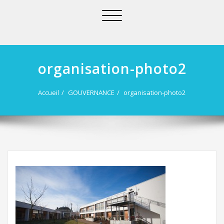
Afficher/masquer
la
navigation
organisation-photo2
Accueil
GOUVERNANCE
organisation-photo2