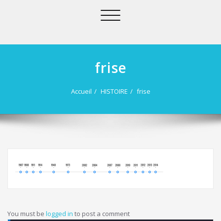
Afficher/masquer
la
navigation
frise
Accueil
HISTOIRE
frise
You must be
logged in
to post a comment