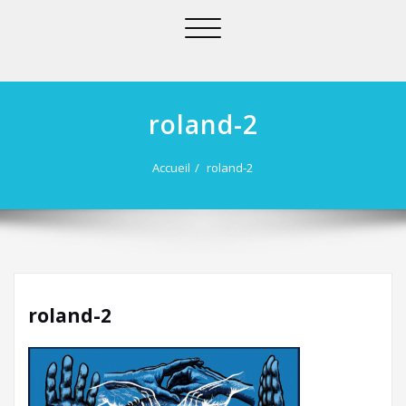
Afficher/masquer
la
navigation
roland-2
Accueil
roland-2
roland-2