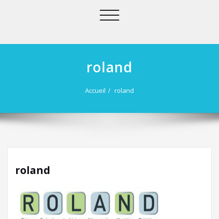
Afficher/masquer
la
navigation
roland
Accueil
roland
roland