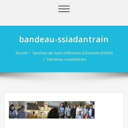
Afficher/masquer
la
navigation
bandeau-ssiadantrain
Accueil
Services de Soins Infirmiers à Domicile (SSIAD)
bandeau-ssiadantrain