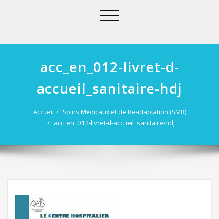
Afficher/masquer
la
navigation
acc_en_012-livret-d-
accueil_sanitaire-hdj
Accueil
Soins Médicaux et de Réadaptation (SMR)
acc_en_012-livret-d-accueil_sanitaire-hdj