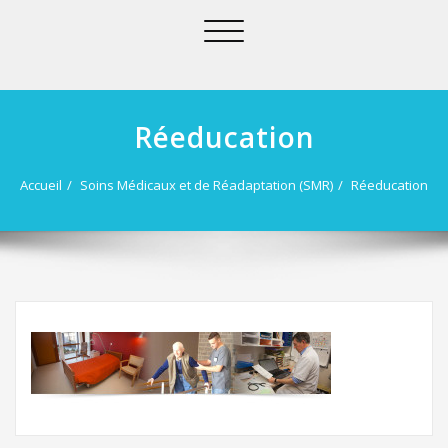
Afficher/masquer
la
navigation
Réeducation
Accueil
Soins Médicaux et de Réadaptation (SMR)
Réeducation