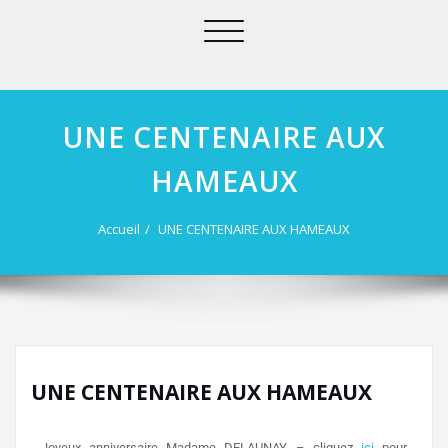
Afficher/masquer
la
navigation
UNE CENTENAIRE AUX
HAMEAUX
Accueil
UNE CENTENAIRE AUX HAMEAUX
UNE CENTENAIRE AUX HAMEAUX
Joyeux anniversaire Madame DELAUNAY – cliquez
ici
pour